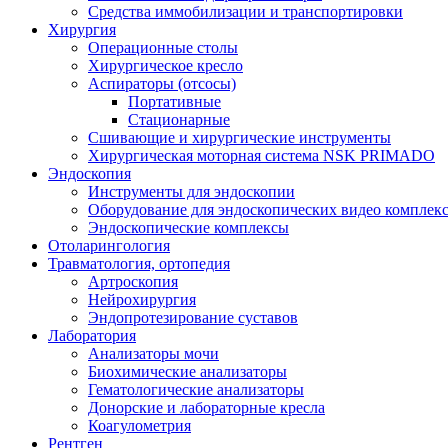
Средства иммобилизации и транспортировки
Хирургия
Операционные столы
Хирургическое кресло
Аспираторы (отсосы)
Портативные
Стационарные
Сшивающие и хирургические инструменты
Хирургическая моторная система NSK PRIMADO
Эндоскопия
Инструменты для эндоскопии
Оборудование для эндоскопических видео комплек
Эндоскопические комплексы
Отоларингология
Травматология, ортопедия
Артроскопия
Нейрохирургия
Эндопротезирование суставов
Лаборатория
Анализаторы мочи
Биохимические анализаторы
Гематологические анализаторы
Донорские и лабораторные кресла
Коагулометрия
Рентген