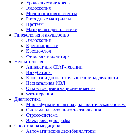
Урологические кресла
Эндоскопия
Мочеточниковыe стенты
Расходные материалы
Протезы
Материалы для пластики
Гинекология и акушерство
Эндоскопия
Кресло-кровати
Кресло-стол
Фетальные мониторы
Неонатология
Аппарат для СРАР-терапии
Инкубаторы
Кровати и дополнительные принадлежности
Неонатальная ИВЛ
Открытое реанимационное место
Фототерапия
Диагностика
Многофункциональная диагностическая система
Система нагрузочного тестирования
Стресс-система
Электрокардиографы
Спортивная медицина
Автоматические дефибрилляторы