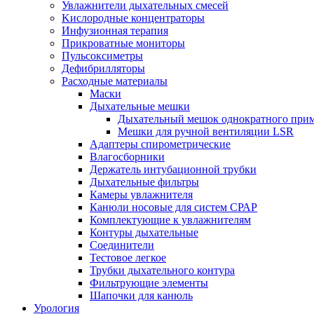
Увлажнители дыхательных смесей
Kислородные концентраторы
Инфузионная терапия
Прикроватные мониторы
Пульсоксиметры
Дефибрилляторы
Расходные материалы
Маски
Дыхательные мешки
Дыхательный мешок однократного при
Мешки для ручной вентиляции LSR
Адаптеры спирометрические
Влагосборники
Держатель интубационной трубки
Дыхательные фильтры
Камеры увлажнителя
Канюли носовые для систем СРАР
Комплектующие к увлажнителям
Контуры дыхательные
Соединители
Тестовое легкое
Трубки дыхательного контура
Фильтрующие элементы
Шапочки для канюль
Урология