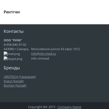
Рентген
Контакты
ООО "РИМ"
8-958-840-37-02
443080 г.Самара,
Московское шоссе 43 офис 1012
info@rim-med.ru
info-rimmed
Бренды
UROTECH (Германия)
Kranz (Китай)
Rochen (Китай)
Copyright В© 2015 -
Company Name