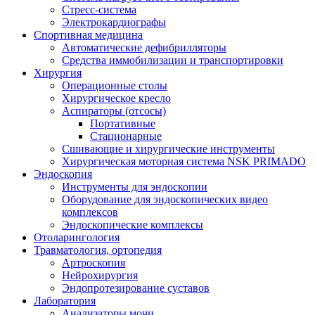
Стресс-система
Электрокардиографы
Спортивная медицина
Автоматические дефибрилляторы
Средства иммобилизации и транспортировки
Хирургия
Операционные столы
Хирургическое кресло
Аспираторы (отсосы)
Портативные
Стационарные
Сшивающие и хирургические инструменты
Хирургическая моторная система NSK PRIMADO
Эндоскопия
Инструменты для эндоскопии
Оборудование для эндоскопических видео
комплексов
Эндоскопические комплексы
Отоларингология
Травматология, ортопедия
Артроскопия
Нейрохирургия
Эндопротезирование суставов
Лаборатория
Анализаторы мочи