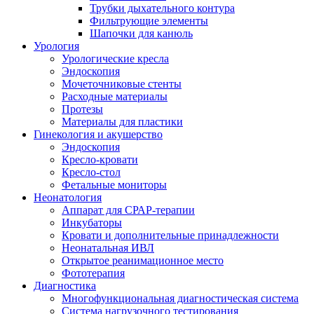
Трубки дыхательного контура
Фильтрующие элементы
Шапочки для канюль
Урология
Урологические кресла
Эндоскопия
Мочеточниковыe стенты
Расходные материалы
Протезы
Материалы для пластики
Гинекология и акушерство
Эндоскопия
Кресло-кровати
Кресло-стол
Фетальные мониторы
Неонатология
Аппарат для СРАР-терапии
Инкубаторы
Кровати и дополнительные принадлежности
Неонатальная ИВЛ
Открытое реанимационное место
Фототерапия
Диагностика
Многофункциональная диагностическая система
Система нагрузочного тестирования