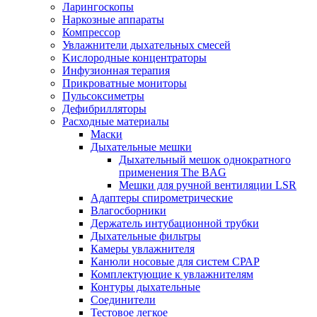
Ларингоскопы
Наркозные аппараты
Компрессор
Увлажнители дыхательных смесей
Kислородные концентраторы
Инфузионная терапия
Прикроватные мониторы
Пульсоксиметры
Дефибрилляторы
Расходные материалы
Маски
Дыхательные мешки
Дыхательный мешок однократного
применения The BAG
Мешки для ручной вентиляции LSR
Адаптеры спирометрические
Влагосборники
Держатель интубационной трубки
Дыхательные фильтры
Камеры увлажнителя
Канюли носовые для систем СРАР
Комплектующие к увлажнителям
Контуры дыхательные
Соединители
Тестовое легкое