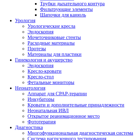
Трубки дыхательного контура
Фильтрующие элементы
Шапочки для канюль
Урология
Урологические кресла
Эндоскопия
Мочеточниковыe стенты
Расходные материалы
Протезы
Материалы для пластики
Гинекология и акушерство
Эндоскопия
Кресло-кровати
Кресло-стол
Фетальные мониторы
Неонатология
Аппарат для СРАР-терапии
Инкубаторы
Кровати и дополнительные принадлежности
Неонатальная ИВЛ
Открытое реанимационное место
Фототерапия
Диагностика
Многофункциональная диагностическая система
Система нагрузочного тестирования