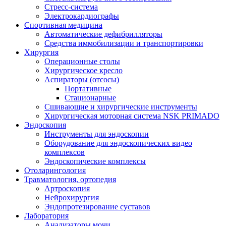
Стресс-система
Электрокардиографы
Спортивная медицина
Автоматические дефибрилляторы
Средства иммобилизации и транспортировки
Хирургия
Операционные столы
Хирургическое кресло
Аспираторы (отсосы)
Портативные
Стационарные
Сшивающие и хирургические инструменты
Хирургическая моторная система NSK PRIMADO
Эндоскопия
Инструменты для эндоскопии
Оборудование для эндоскопических видео
комплексов
Эндоскопические комплексы
Отоларингология
Травматология, ортопедия
Артроскопия
Нейрохирургия
Эндопротезирование суставов
Лаборатория
Анализаторы мочи