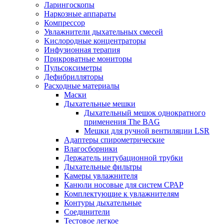
Ларингоскопы
Наркозные аппараты
Компрессор
Увлажнители дыхательных смесей
Kислородные концентраторы
Инфузионная терапия
Прикроватные мониторы
Пульсоксиметры
Дефибрилляторы
Расходные материалы
Маски
Дыхательные мешки
Дыхательный мешок однократного
применения The BAG
Мешки для ручной вентиляции LSR
Адаптеры спирометрические
Влагосборники
Держатель интубационной трубки
Дыхательные фильтры
Камеры увлажнителя
Канюли носовые для систем СРАР
Комплектующие к увлажнителям
Контуры дыхательные
Соединители
Тестовое легкое