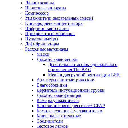
Ларингоскопы
Наркозные аппараты
Компрессор
Увлажнители дыхательных смесей
Kислородные концентраторы
Инфузионная терапия
Прикроватные мониторы
Пульсоксиметры
Дефибрилляторы
Расходные материалы
Маски
Дыхательные мешки
Дыхательный мешок однократного
применения The BAG
Мешки для ручной вентиляции LSR
Адаптеры спирометрические
Влагосборники
Держатель интубационной трубки
Дыхательные фильтры
Камеры увлажнителя
Канюли носовые для систем СРАР
Комплектующие к увлажнителям
Контуры дыхательные
Соединители
Тестовое легкое