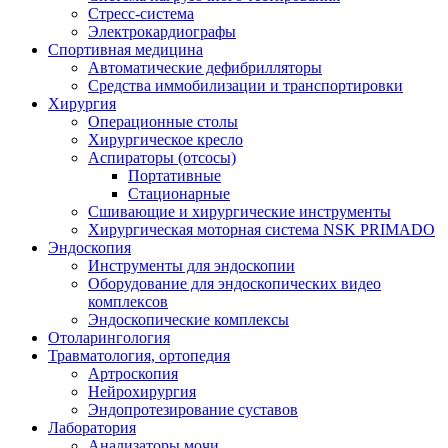
Стресс-система
Электрокардиографы
Спортивная медицина
Автоматические дефибрилляторы
Средства иммобилизации и транспортировки
Хирургия
Операционные столы
Хирургическое кресло
Аспираторы (отсосы)
Портативные
Стационарные
Сшивающие и хирургические инструменты
Хирургическая моторная система NSK PRIMADO
Эндоскопия
Инструменты для эндоскопии
Оборудование для эндоскопических видео
комплексов
Эндоскопические комплексы
Отоларингология
Травматология, ортопедия
Артроскопия
Нейрохирургия
Эндопротезирование суставов
Лаборатория
Анализаторы мочи