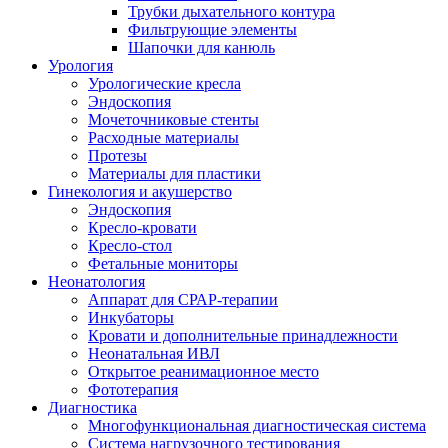
Трубки дыхательного контура
Фильтрующие элементы
Шапочки для канюль
Урология
Урологические кресла
Эндоскопия
Мочеточниковыe стенты
Расходные материалы
Протезы
Материалы для пластики
Гинекология и акушерство
Эндоскопия
Кресло-кровати
Кресло-стол
Фетальные мониторы
Неонатология
Аппарат для СРАР-терапии
Инкубаторы
Кровати и дополнительные принадлежности
Неонатальная ИВЛ
Открытое реанимационное место
Фототерапия
Диагностика
Многофункциональная диагностическая система
Система нагрузочного тестирования