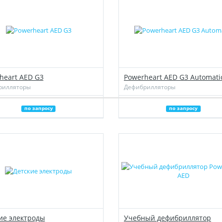
heart AED G3
Powerheart AED G3 Automati
рилляторы
Дефибрилляторы
по запросу
по запросу
ие электроды
Учебный дефибриллятор