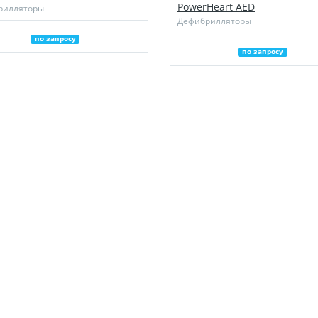
PowerHeart AED
рилляторы
Дефибрилляторы
по запросу
по запросу